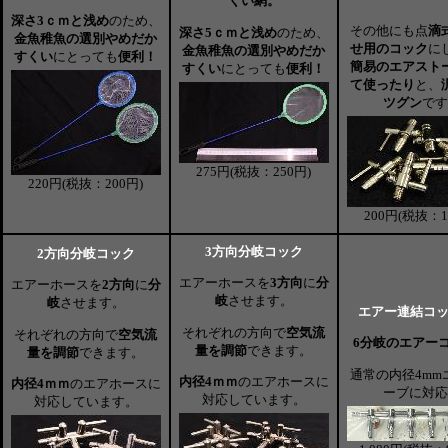
くい網。
深さ3ｃｍと浅め
のため、
その他にも点
滴
深さ5ｃｍと浅め
のため、
金魚稚魚の選別やめだか
せ用のコック
に
金魚稚魚の選別やめだか
すくい
にとっても
便利！
簡易のエアスト
すくい
にとっても
便利！
て使ったり
と、
ツグン
です
275円(税抜：250円)
220円(税抜：200円)
200円(税抜：1
3方向分岐コック
2方向分岐コック
エアーホースを
3方向
に
分
エアーホースを
2方向
に
分
岐
させます。
岐
させます。
エアー連結コッ
それぞれの方向で
空気流
それぞれの方向で
空気流
6分岐のエアー
量を調節
できます。
量を調節
できます。
通常の内径4mm
内径4ｍｍ
のエアホースに
内径4ｍｍ
のエアホースに
ーブに対応
対応しています。
対応しています。