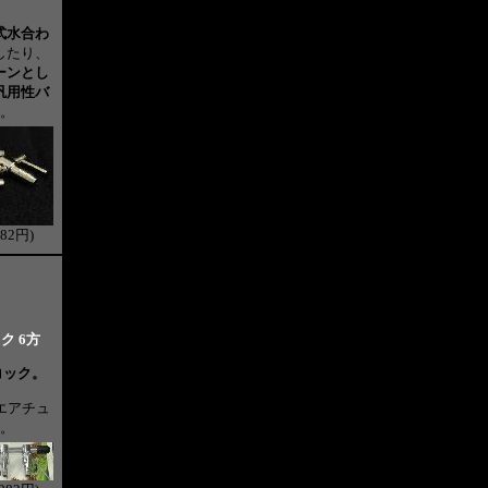
式水合わ
したり、
ーンとし
汎用性バ
。
82円)
ク 6方
コック。
エアチュ
。