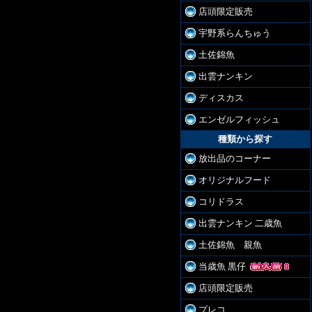
店頭限定販売
宇野系らんちゅう
土佐錦魚
出雲ナンキン
ディスカス
エンゼルフィッシュ
種類から探す
放出品のコーナー
オリジナルフード
コリドラス
出雲ナンキン 二歳魚
土佐錦魚 親魚
当歳魚 黒仔
店頭限定販売
プレコ