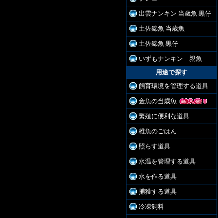
出雲ナンキン 当歳魚 黒仔
土佐錦魚 当歳魚
土佐錦魚 黒仔
いずもナンキン 親魚
用途で探す
飼育環境を管理する道具
金魚の当歳魚
繁殖に便利な道具
稚魚のごはん
照らす道具
水温を管理する道具
水を作る道具
捕獲する道具
冷凍飼料