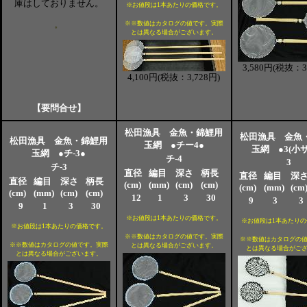
庫はしておりません。
※お値段は1本あたりの価格です。
。
※※数値はカタログの値です。実際
とは異なる場合がございます。
3,580円(税抜：3
4,100円(税抜：3,728円)
【要問合せ】
松田漁具 金魚・錦鯉用
松田漁具 金魚
松田漁具 金魚・錦鯉用
玉網 ●チー4●
玉網 ●3(小サ
玉網 ●チ-3●
チ-4
3
チ-3
直径
編目
深さ
柄長
直径
編目
深
直径
編目
深さ
柄長
(cm)
(mm)
(cm)
(cm)
(cm)
(mm)
(cm
(cm)
(mm)
(cm)
(cm)
12
1
3
30
9
3
3
9
1
3
30
※お値段は1本あたりの価格です。
※お値段は1本あたりの
※お値段は1本あたりの価格です。
※※数値はカタログの値です。実際
※※数値はカタログの
※※数値はカタログの値です。実際
とは異なる場合がございます。
とは異なる場合がご
とは異なる場合がございます。