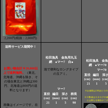
2,200円(税抜：2,000円)
送料サービス期間中！
松田漁具 金魚用丸玉
松田漁具 金魚
網 ●マー7 白●
網 ●マー70
お買い物合計￥20,000以
池で便利なロングタイプ
マー70
上で送料無料。
（
東北、
の玉アミ。
直径
編目
深
北海道、沖縄を除き、そ
(cm)
(mm)
(cm
の場合東北と沖縄は300
21
1
5
円、北海道は800円の送
マー7
料となります）
※お値段は1本あたりの
直径
編目
深さ
柄長
※※数値はカタログの
(cm)
(mm)
(cm)
(cm)
とは異なる場合がご
21
1
5
90
画像はイメージです。在