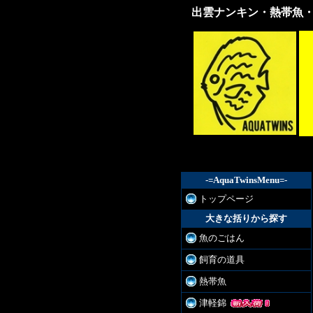
出雲ナンキン・熱帯魚
出雲
ナン
キ
ン・
熱帯
魚・
各種
金
魚・
飼育
器具
販売
-=AquaTwinsMenu=-
トップページ
大きな括りから探す
魚のごはん
飼育の道具
熱帯魚
津軽錦