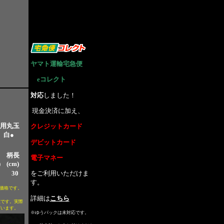
ヤマト運輸宅急便
eコレクト
に
対応
しました！
現金決済に加え、
用丸玉
クレジットカード
 白●
デビットカード
さ
柄長
電子マネー
)
(cm)
30
をご利用いただけま
す。
価格です。
詳細は
こちら
値です。実際
ざいます。
※ゆうパックは未対応です。