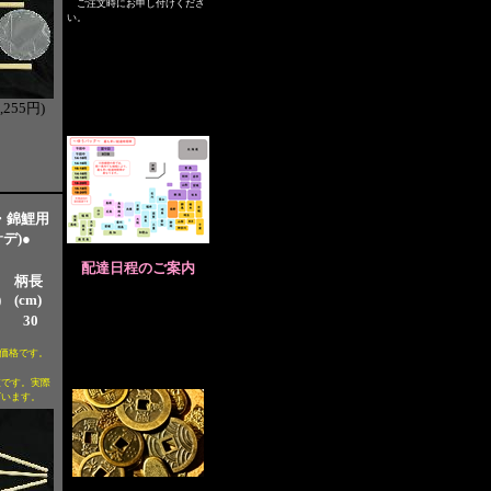
ご注文時にお申し付けくださ
い。
,255円)
・錦鯉用
デ)●
配達日程のご案内
さ
柄長
)
(cm)
30
価格です。
値です。実際
ざいます。