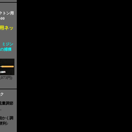
クトン用
00
用ネッ
、ミジン
の捕獲
,073円)
ク
流量調節
。
細かく調
便利
♪