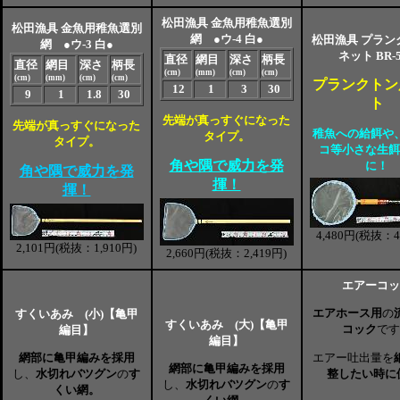
松田漁具 金魚用稚魚選別
松田漁具 金魚用稚魚選別
網 ●ウ-4 白●
松田漁具 プラン
網 ●ウ-3 白●
ネット BR-5
直径
網目
深さ
柄長
直径
網目
深さ
柄長
(cm)
(mm)
(cm)
(cm)
(cm)
(mm)
(cm)
(cm)
プランクトン
12
1
3
30
9
1
1.8
30
ト
先端が真っすぐになった
先端が真っすぐになった
稚魚への給餌や
タイプ。
タイプ。
コ等小さな生餌
角や隅で威力を発
に！
角や隅で威力を発
揮！
揮！
4,480円(税抜：4
2,101円(税抜：1,910円)
2,660円(税抜：2,419円)
エアーコッ
エアホース用
の
すくいあみ (小)【亀甲
すくいあみ (大)【亀甲
コック
です
編目】
編目】
エアー吐出量を
網部に亀甲編みを採用
網部に亀甲編みを採用
整したい時に
し、
水切れバツグン
の
す
し、
水切れバツグン
の
す
くい網。