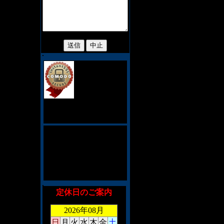
当サイトでは、
お客様のプライ
バシィ保護の
為、128ビット
SSL暗号化通信を採用してお
ります。
このショッピングシステム
は、CookieとJavaScriptを利
用しております。対応して
いないブラウザを御利用の
場合、お手数ですがメール
にて御注文くださいませ。
定休日のご案内
2026年08月
日
月
火
水
木
金
土