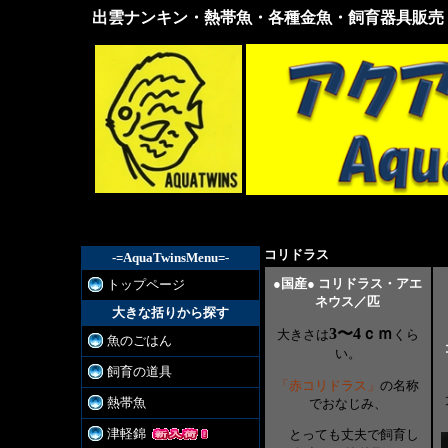
出雲ナンキン・熱帯魚・各種金魚・飼育器具販売
出雲
ナン
キ
ン・
熱帯
魚・
各種
金
魚・
飼育
器具
販売
コリドラス
-=AquaTwinsMenu=-
●国産● コリドラス・アエ
トップページ
ネウス／匹
大きな括りから探す
3〜4ｃｍ
大きさは
くら
魚のごはん
い。
飼育の道具
「赤コリドラス」
の名称
熱帯魚
でおなじみ、
津軽錦
とっても丈夫で飼育し