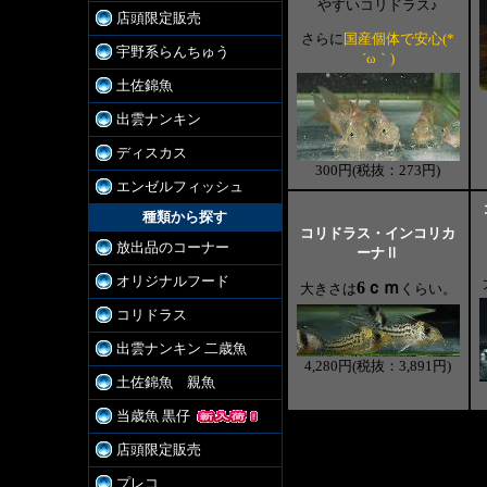
やすいコリドラス♪
店頭限定販売
さらに
国産個体で安心(*
宇野系らんちゅう
´ω｀)
土佐錦魚
出雲ナンキン
ディスカス
300円(税抜：273円)
エンゼルフィッシュ
種類から探す
コリドラス・インコリカ
放出品のコーナー
ーナⅡ
オリジナルフード
6ｃｍ
大きさは
くらい。
コリドラス
出雲ナンキン 二歳魚
4,280円(税抜：3,891円)
土佐錦魚 親魚
当歳魚 黒仔
店頭限定販売
プレコ