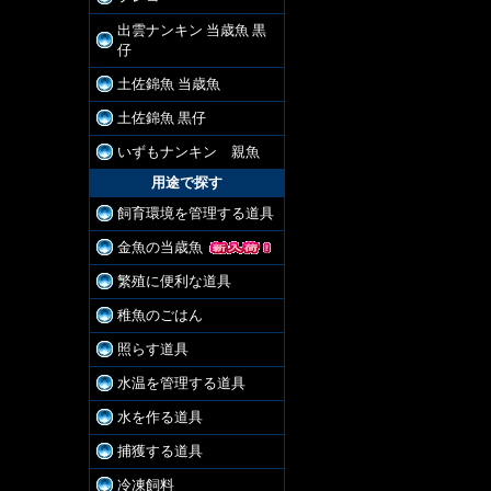
出雲ナンキン 当歳魚 黒
仔
土佐錦魚 当歳魚
土佐錦魚 黒仔
いずもナンキン 親魚
用途で探す
飼育環境を管理する道具
金魚の当歳魚
繁殖に便利な道具
稚魚のごはん
照らす道具
水温を管理する道具
水を作る道具
捕獲する道具
冷凍飼料