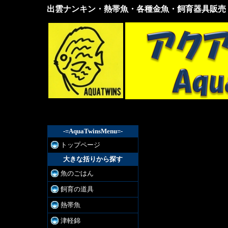
出雲ナンキン・熱帯魚・各種金魚・飼育器具販売
出雲
ナン
キ
ン・
熱帯
魚・
各種
金
魚・
飼育
器具
販売
-=AquaTwinsMenu=-
トップページ
大きな括りから探す
魚のごはん
飼育の道具
熱帯魚
津軽錦