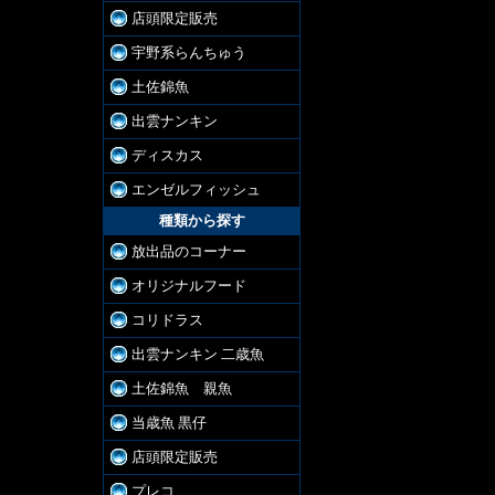
店頭限定販売
宇野系らんちゅう
土佐錦魚
出雲ナンキン
ディスカス
エンゼルフィッシュ
種類から探す
放出品のコーナー
オリジナルフード
コリドラス
出雲ナンキン 二歳魚
土佐錦魚 親魚
当歳魚 黒仔
店頭限定販売
プレコ