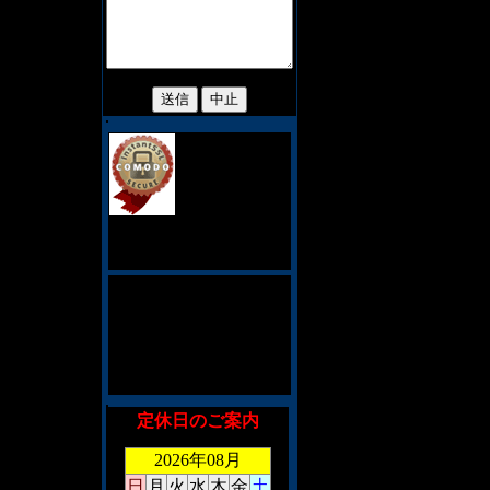
当サイトでは、
お客様のプライ
バシィ保護の
為、128ビット
SSL暗号化通信を採用してお
ります。
このショッピングシステム
は、CookieとJavaScriptを利
用しております。対応して
いないブラウザを御利用の
場合、お手数ですがメール
にて御注文くださいませ。
定休日のご案内
2026年08月
日
月
火
水
木
金
土