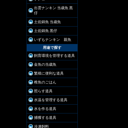
出雲ナンキン 当歳魚 黒
仔
土佐錦魚 当歳魚
土佐錦魚 黒仔
いずもナンキン 親魚
用途で探す
飼育環境を管理する道具
金魚の当歳魚
繁殖に便利な道具
稚魚のごはん
照らす道具
水温を管理する道具
水を作る道具
捕獲する道具
冷凍飼料