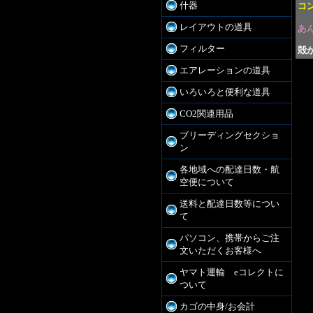
什器
コ
レイアウトの道具
あ
フィルター
殻
エアレーションの道具
いろいろと便利な道具
CO2関連用品
ブリーディングセクショ
ン
各地域への配達日数・航
空便について
送料と配達日数等につい
て
パソコン、携帯からご注
文いただくお客様へ
ヤマト運輸 eコレクトに
ついて
カゴの中身/お会計