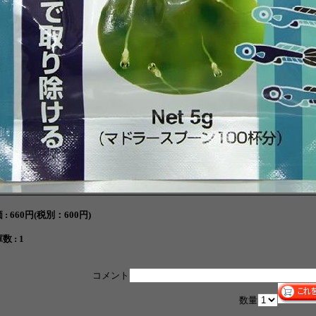
 :
660円(税別：600円)
数 : 1
コメント
数量