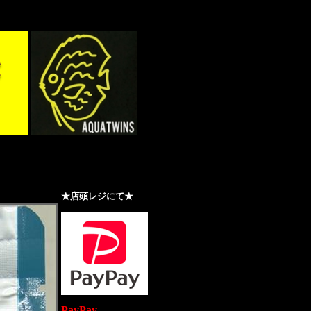
★店頭レジにて★
PayPay
で