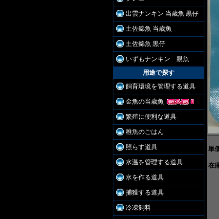
出雲ナンキン 当歳魚 黒仔
土佐錦魚 当歳魚
土佐錦魚 黒仔
いずもナンキン 親魚
用途で探す
飼育環境を管理する道具
金魚の当歳魚
繁殖に便利な道具
稚魚のごはん
照らす道具
単価
水温を管理する道具
在庫
水を作る道具
捕獲する道具
冷凍飼料