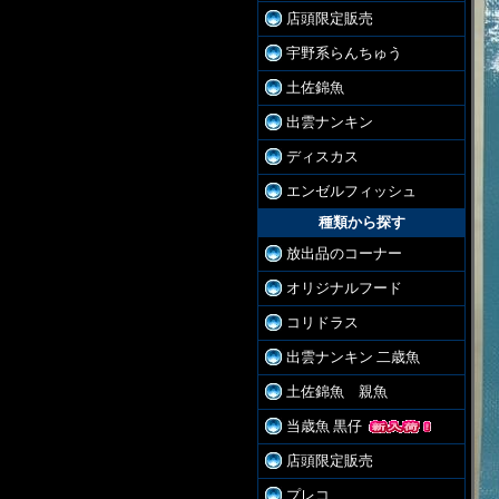
店頭限定販売
宇野系らんちゅう
土佐錦魚
出雲ナンキン
ディスカス
エンゼルフィッシュ
種類から探す
放出品のコーナー
オリジナルフード
コリドラス
出雲ナンキン 二歳魚
土佐錦魚 親魚
当歳魚 黒仔
店頭限定販売
プレコ