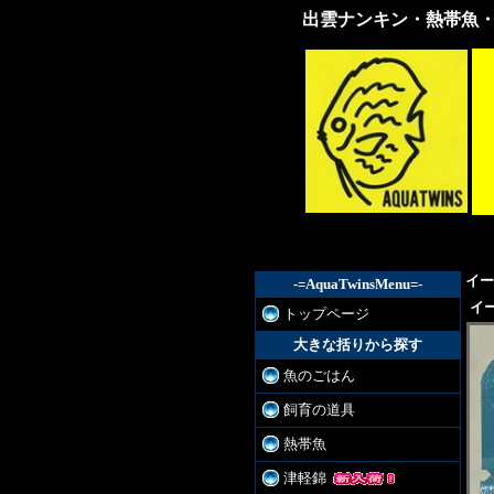
出雲ナンキン・熱帯魚
出雲
ナン
キ
ン・
熱帯
魚・
各種
金
魚・
飼育
器具
販売
イー
-=AquaTwinsMenu=-
イ
トップページ
大きな括りから探す
魚のごはん
飼育の道具
熱帯魚
津軽錦