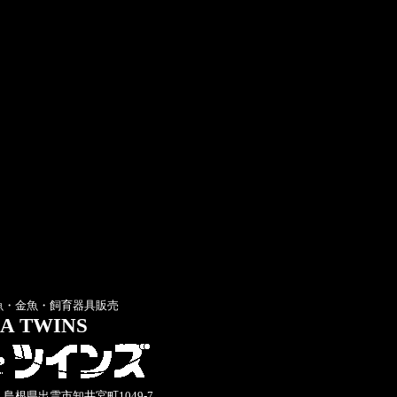
魚・金魚・飼育器具販売
A TWINS
33 島根県出雲市知井宮町1049-7