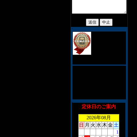
当サイトでは、お
客様のプライバシ
ィ保護の為、128
ビットSSL暗号化
通信を採用しております。
このショッピングシステム
は、CookieとJavaScriptを利
用しております。対応してい
ないブラウザを御利用の場
合、お手数ですがメールにて
御注文くださいませ。
定休日のご案内
2026年08月
日
月
火
水
木
金
土
1