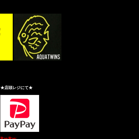
★店頭レジにて★
PayPay
で