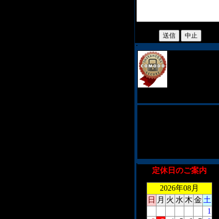
当サイトでは、
客様のプライバ
ィ保護の為、128
ビットSSL暗号化
通信を採用しております。
このショッピングシステム
は、CookieとJavaScriptを利
用しております。対応して
ないブラウザを御利用の場
合、お手数ですがメールに
御注文くださいませ。
定休日のご案内
2026年08月
日
月
火
水
木
金
土
1