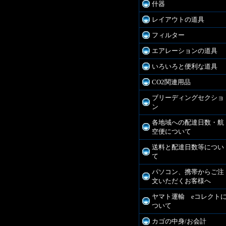
什器
レイアウトの道具
フィルター
エアレーションの道具
いろいろと便利な道具
CO2関連用品
ブリーディングセクショ
ン
各地域への配達日数・航
空便について
送料と配達日数等につい
て
パソコン、携帯からご注
文いただくお客様へ
ヤマト運輸 eコレクト
ついて
カゴの中身/お会計