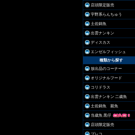
店頭限定販売
宇野系らんちゅう
土佐錦魚
出雲ナンキン
ディスカス
エンゼルフィッシュ
種類から探す
放出品のコーナー
オリジナルフード
コリドラス
出雲ナンキン 二歳魚
土佐錦魚 親魚
当歳魚 黒仔
店頭限定販売
プレコ