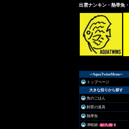
出雲ナンキン・熱帯魚
出雲
ナン
キ
ン・
熱帯
魚・
各種
金
魚・
飼育
器具
販売
-=AquaTwinsMenu=-
トップページ
大きな括りから探す
魚のごはん
飼育の道具
熱帯魚
津軽錦