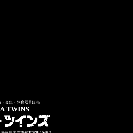
魚・金魚・飼育器具販売
A TWINS
33 島根県出雲市知井宮町1049-7