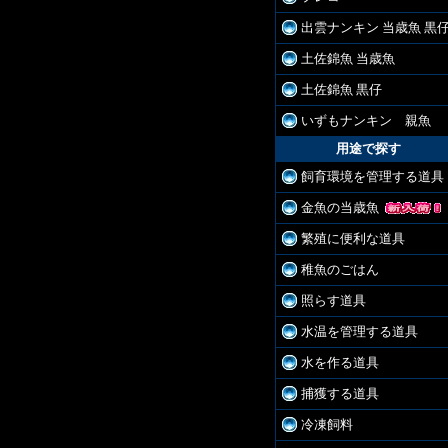
出雲ナンキン 当歳魚 黒
土佐錦魚 当歳魚
土佐錦魚 黒仔
いずもナンキン 親魚
用途で探す
飼育環境を管理する道具
金魚の当歳魚
繁殖に便利な道具
稚魚のごはん
照らす道具
水温を管理する道具
水を作る道具
捕獲する道具
冷凍飼料